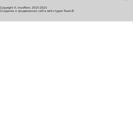
Copyright ©, InoxRem, 2015-2023
Создание и продвижение сайта
веб-студия Team-B
Дать согласие на обра