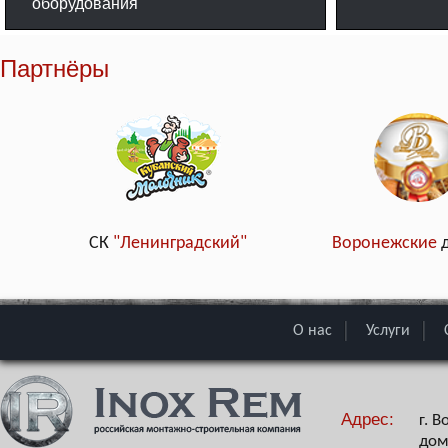
оборудования
Партнёры
СК
"Ленинградский"
Воронежские
О нас
Услуги
Адрес:
г. 
дом