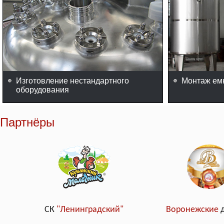
Изготовление нестандартного
Монтаж ем
оборудования
Партнёры
СК
"Ленинградский"
Воронежские