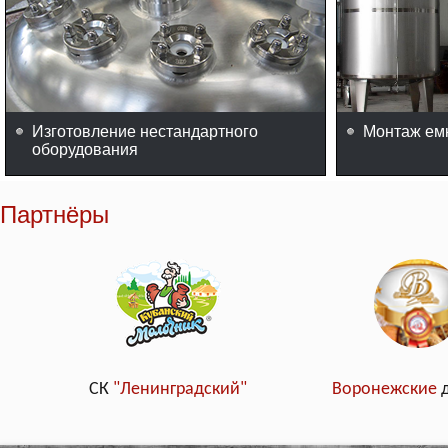
Изготовление нестандартного
Монтаж ем
оборудования
Партнёры
СК
"Ленинградский"
Воронежские