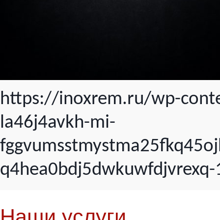
https://inoxrem.ru/wp-con
la46j4avkh-mi-
fggvumsstmystma25fkq45oj
q4hea0bdj5dwkuwfdjvrexq-1
Наши услуги