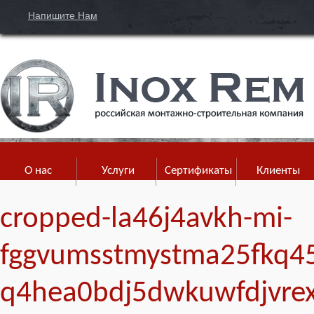
Напишите Нам
О нас
Услуги
Сертификаты
Клиенты
cropped-la46j4avkh-mi-
fggvumsstmystma25fkq45
q4hea0bdj5dwkuwfdjvrex