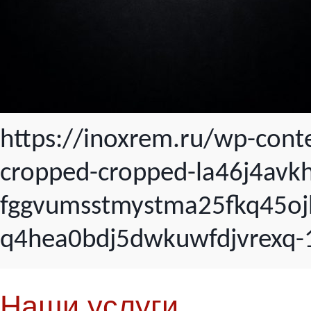
https://inoxrem.ru/wp-con
cropped-cropped-la46j4avk
fggvumsstmystma25fkq45oj
q4hea0bdj5dwkuwfdjvrexq-1
Наши услуги