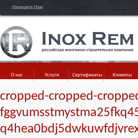
Напишите Нам
О нас
Услуги
Сертификаты
Клиенты
cropped-cropped-cropped
fggvumsstmystma25fkq45
q4hea0bdj5dwkuwfdjvrex